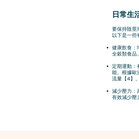
日常生
要保持陰莖
以下是一些
健康飲食：
全穀類食品
定期運動：
能。根據歐
流量【4】
減少壓力：
有效減少壓