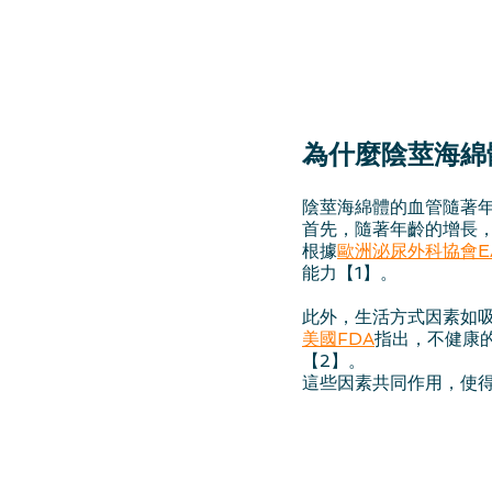
為什麼陰莖海綿
陰莖海綿體的血管隨著
首先，隨著年齡的增長
根據
歐洲泌尿外科協會E
能力【1】。
此外，生活方式因素如
美國FDA
指出，不健康
【2】。
這些因素共同作用，使