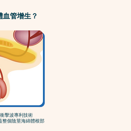
體血管增生？
衝擊波專利技術
蓋整個陰莖海綿體根部