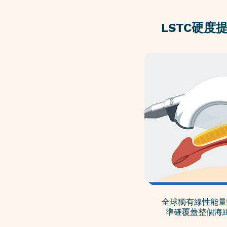
LSTC硬
全球獨有線性能量
準確覆蓋整個海