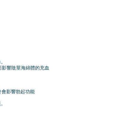
力。
而影響陰莖海綿體的充血
終會影響勃起功能
題。