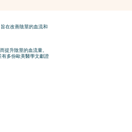
療方法，旨在改善陰莖的血流和
而提升陰莖的血流量。
並有多份歐美醫學文獻證