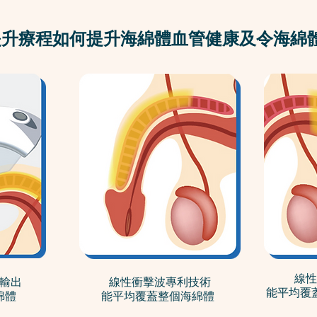
度提升療程如何提升海綿體血管健康及令海綿
線性
輸出
線性衝擊波專利技術
能平均覆
綿體
能平均覆蓋整個海綿體