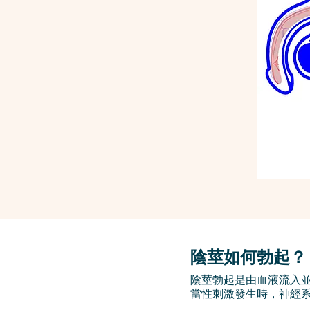
陰莖如何勃起？
陰莖勃起是由血液流入
當性刺激發生時，神經