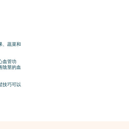
果、蔬菜和
心血管功
善陰莖的血
鬆技巧可以