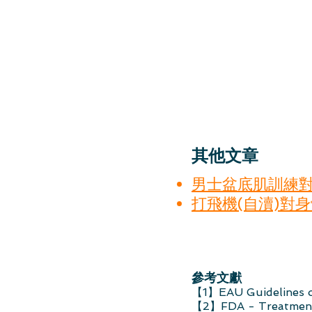
其他文章
男士盆底肌訓練
打飛機(自瀆)對
參考文獻
【1】EAU Guidelines on
【2】FDA - Treatment 