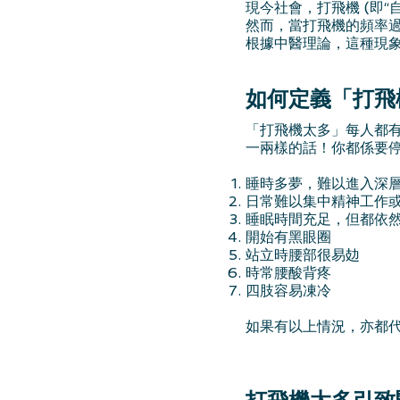
現今社會，打飛機 (即“
然而，當打飛機的頻率
根據中醫理論，這種現
如何定義「打飛
「打飛機太多」每人都
一兩樣的話！你都係要
睡時多夢，難以進入深
日常難以集中精神工作
睡眠時間充足，但都依
開始有黑眼圈
站立時腰部很易攰
時常腰酸背疼
四肢容易凍冷
如果有以上情況，亦都