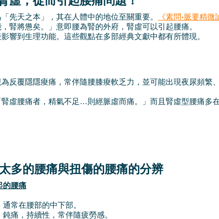
腎虛，從而引起腰痛問題！
為「先天之本」，其在人體中的地位至關重要。
《素問•脈要精微
能，腎將憊矣。」意即腰為腎的外府，腎虛可以引起腰痛。
接影響到生理功能。這些觀點在多部經典文獻中都有所體現。
現為反覆隱隱痠痛，常伴隨腰膝痠軟乏力，並可能出現夜尿頻繁
「腎虛腰痛者，精氣不足…則經脈虛而痛。」而且腎虛型腰痛多
太多的腰痛與扭傷的腰痛的分辨
起的腰痛
：通常在腰部的中下部。
：鈍痛，持續性，常伴隨疲勞感。