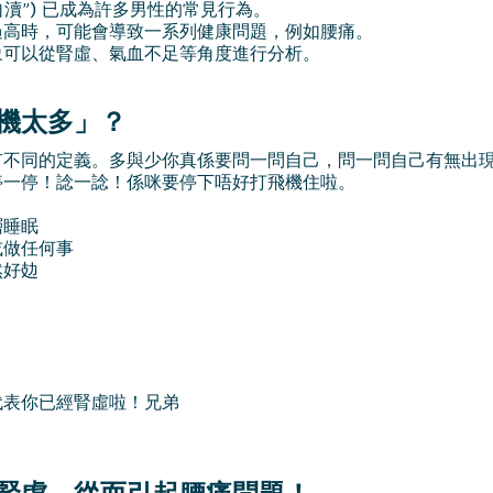
自瀆”) 已成為許多男性的常見行為。
過高時，可能會導致一系列健康問題，例如腰痛。
象可以從腎虛、氣血不足等角度進行分析。
機太多」？
有不同的定義。多與少你真係要問一問自己，問一問自己有無出
停一停！諗一諗！係咪要停下唔好打飛機住啦。
層睡眠
或做任何事
然好攰
代表你已經腎虛啦！兄弟