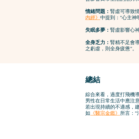
情緒問題：
腎虛可導致
內經》
中提到：“心主神
失眠多夢：
腎虛影響心
全身乏力：
腎精不足會
之虧虛，則全身疲憊”。
總結
綜合來看，過度打飛機
男性在日常生活中應注
若出現持續的不適感，
如
《醫宗金鑑》
所言：