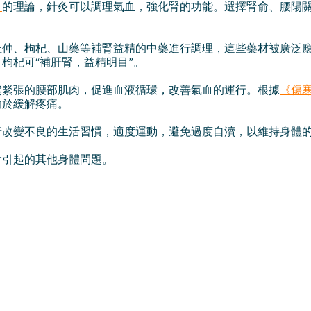
》
的理論，針灸可以調理氣血，強化腎的功能。選擇腎俞、腰陽
杜仲、枸杞、山藥等補腎益精的中藥進行調理，這些藥材被廣泛
枸杞可“補肝腎，益精明目”。
鬆緊張的腰部肌肉，促進血液循環，改善氣血的運行。根據
《傷
助於緩解疼痛。
者改變不良的生活習慣，適度運動，避免過度自瀆，以維持身體
會引起的其他身體問題。