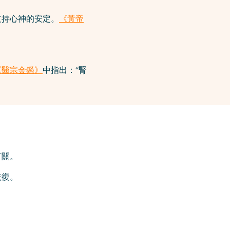
支持心神的安定。
《黃帝
《醫宗金鑑》
中指出：“腎
有關。
恢復。