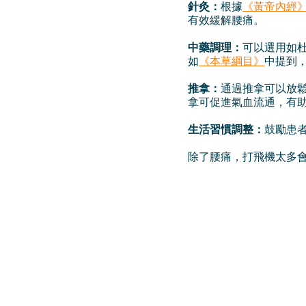
針灸：
根據
《黃帝內經
有效緩解腰痛。
中藥調理：
可以選用如
如
《本草綱目》
中提到，
推拿：
通過推拿可以放
拿可促進氣血流通，有
生活習慣調整：
鼓勵患
除了腰痛，打飛機太多