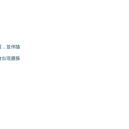
置，並伴隨
會出現腫脹