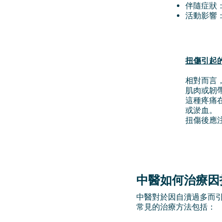
伴隨症狀
活動影響
扭傷引起
相對而言
肌肉或韌
這種疼痛
或淤血。
扭傷後應
中醫如何治療因
中醫對於因自瀆過多而
常見的治療方法包括：