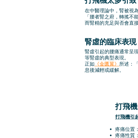
打飛機太多引致
在中醫理論中，腎被視
「腰者腎之府，轉搖不
而腎精的充足與否會直
腎虛的臨床表現
腎虛引起的腰痛通常呈
等腎虛的典型表現。
正如
《金匱翼》
所述：
息後減輕或緩解。
打飛機
打飛機引
疼痛位置
疼痛性質