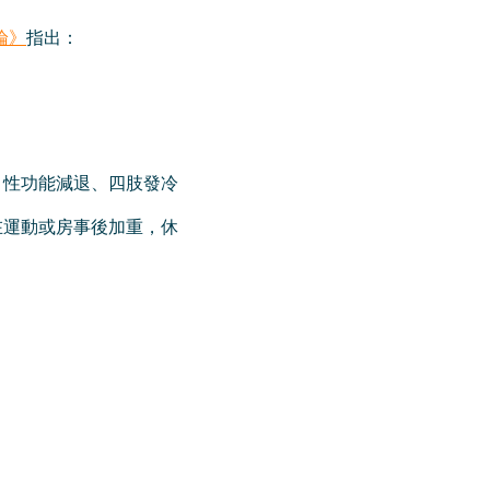
論》
指出：
、性功能減退、四肢發冷
在運動或房事後加重，休