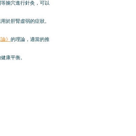
關等腧穴進行針灸，可以
應用於肝腎虛弱的症狀。
寒論》
的理論，適當的推
的健康平衡。