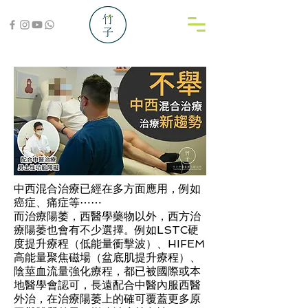
中西混合治療已經在多方面應用，例如
癌症、痛症等⋯⋯
而治療陽萎，西醫學藥物以外，西方治
療陽萎也會有不少選擇。例如LSTC硬
度提升療程（低能量衝擊波）、HIFEM
高能量聚焦磁場（盆底肌提升療程）、
陰莖血流量強化療程，都已被國際或本
地醫學會認可，長遠配合中醫內服西醫
外治，在治療陽萎上的確可覆蓋更多原