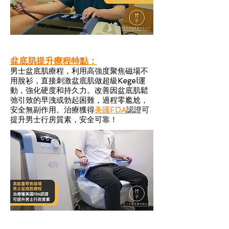
盆底肌提升療程特點：
男士盆底肌療程，利用高強度聚焦磁場不
用脫衫，直接刺激盆底肌做超級Kegel運
動，強化硬度和持久力。改善因盆底肌鬆
弛引致的早洩或勃起困難，過程零尷尬，
安全無副作用。治療獲得
美國FDA
認證
可
提升男士行房質素，安全可靠！