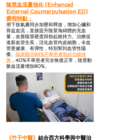
陰莖血流量強化 (Enhanced
External Counterpulsation ED)
療程特點：
用下肢氣囊同步加壓和釋放，增加心臟和
骨盆血流，直接提升陰莖海綿體的充血
量，改善陰莖硬度與勃起維持力。治療促
進新血管生長，活化血管內皮細胞，令血
管更健康、有彈性，特別幫到血管性陽
痿。
臨床顯示84%不舉患者勃起功能改
善
，40%不舉患者完全恢復正常，陰莖動
脈血流量增加80%。
《竹子中醫》
結合西方科學與中醫治