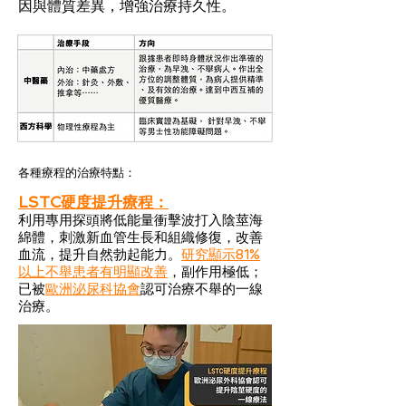
因與體質差異，增強治療持久性。
各種療程的治療特點：
LSTC硬度提升療程：
利用專用探頭將低能量衝擊波打入陰莖海
綿體，刺激新血管生長和組織修復，改善
血流，提升自然勃起能力。
研究顯示81%
以上不舉患者有明顯改善
，副作用極低；
已被
歐洲泌尿科協會
認可治療不舉的一線
治療。