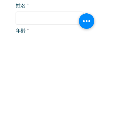
姓名
年齡
電郵
電話
r
預約日期
*
e
q
u
i
r
預約時間
e