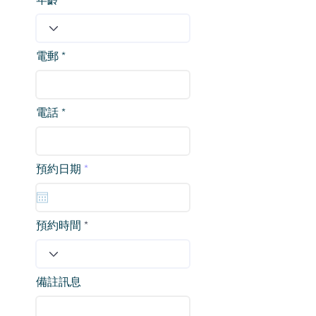
電郵
電話
r
預約日期
*
e
q
u
i
r
預約時間
e
d
備註訊息