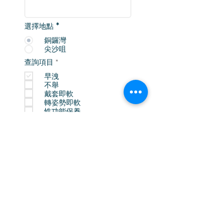
選擇地點
*
銅鑼灣
尖沙咀
必
查詢項目
*
填
早洩
不舉
戴套即軟
轉姿勢即軟
性功能保養
其他
必
聯絡方法
*
填
電話
Whatsapp
Wechat
Line
Telegram
確認送出